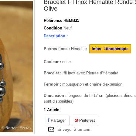
Bracelet Fil Inox Hématite Ronde 
Olive
Référence
HEMB35
Condition
Neuf
Description :
Pierres fines :
Hématite
Infos Lithothérapie
Couleur :
noire.
Bracelet :
fil inox avec Pierres d'Hématite
Fermoir :
mousqueton et chaîne d'extension
Dimension :
longueur du fil 17 cm (plusieurs dimen
sont disponibles)
1
Article
Partager
Pinterest
Envoyer à un ami