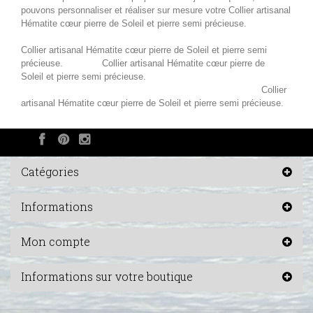
pouvons personnaliser et réaliser sur mesure votre
Collier artisanal
Hématite cœur pierre de Soleil
et pierre semi précieuse.
Collier artisanal Hématite cœur pierre de Soleil
et pierre semi
précieuse.
Collier artisanal Hématite cœur pierre de
Soleil
et pierre semi précieuse.
Collier
artisanal Hématite cœur pierre de Soleil
et pierre semi précieuse.
Catégories
Informations
Mon compte
Informations sur votre boutique