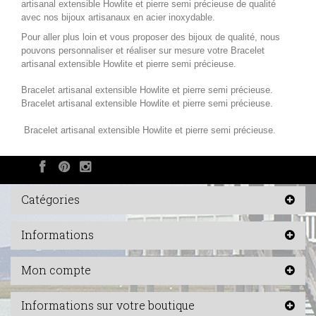
artisanal extensible Howlite
et pierre semi précieuse de qualité
avec nos
bijoux artisanaux en acier inoxydable
.
Pour aller plus loin et vous proposer des bijoux de qualité, nous
pouvons personnaliser et réaliser sur mesure votre
Bracelet
artisanal extensible Howlite
et pierre semi précieuse.
Bracelet artisanal extensible Howlite
et pierre semi précieuse.
Bracelet artisanal extensible Howlite
et pierre semi précieuse.
Bracelet artisanal extensible Howlite
et pierre semi précieuse.
Catégories
Informations
Mon compte
Informations sur votre boutique