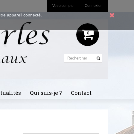
Votre compte
Connexion
otre appareil connecté.
0
tualités
Qui suis-je ?
Contact