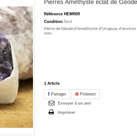
Pierres Améthyste éclat de Géod
Référence
HEMR09
Condition
Neuf
Pierre de Géode d'Améthyste d'Uruguay d'enviro
mm.
1
Article
Partager
Pinterest
Envoyer à un ami
Imprimer