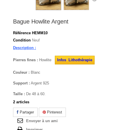
Bague Howlite Argent
Référence
HEMM10
Condition
Neuf
Description :
Pierres fines :
Howlite
Infos Lithothérapie
Couleur :
Blanc
Support :
Argent 925
Taille :
De 48 à 60.
2
articles
Partager
Pinterest
Envoyer à un ami
Imprimer