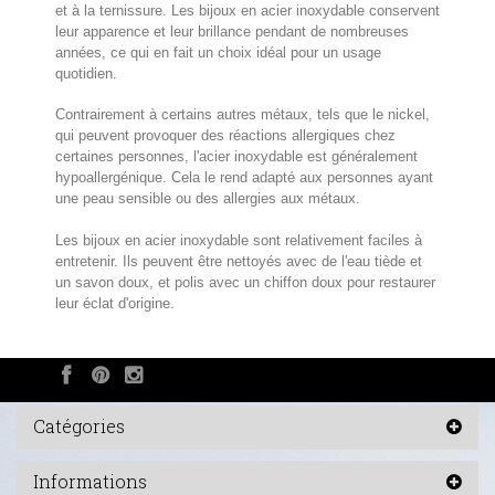
et à la ternissure. Les bijoux en acier inoxydable conservent
leur apparence et leur brillance pendant de nombreuses
années, ce qui en fait un choix idéal pour un usage
quotidien.
Contrairement à certains autres métaux, tels que le nickel,
qui peuvent provoquer des réactions allergiques chez
certaines personnes, l'acier inoxydable est généralement
hypoallergénique. Cela le rend adapté aux personnes ayant
une peau sensible ou des allergies aux métaux.
Les bijoux en acier inoxydable sont relativement faciles à
entretenir. Ils peuvent être nettoyés avec de l'eau tiède et
un savon doux, et polis avec un chiffon doux pour restaurer
leur éclat d'origine.
Catégories
Informations